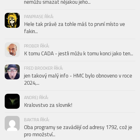
nemůžu smazat nějakou jeho...
PANPRASE ŘÍKÁ:
Hele tak právě za tohle máš to první místo ve
fakin...
PROBER ŘÍKÁ:
K tomu CADA - jestli můžu k tomu konci jako ten...
FRED BROOKER ŘÍKÁ:
jen takový malý info - HMC bylo obnoveno v roce
2024,...
ANDREJ ŘÍKÁ:
Kralovstvo za slovnik!
BAKTRA ŘÍKÁ:
Oba programy se zavádějí od adresy 1792, což je
pro množství...