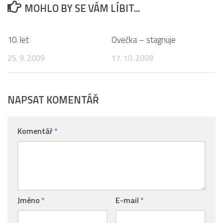
MOHLO BY SE VÁM LÍBIT...
14
6
10. let
Ovečka – stagnuje
25. 9. 2009
17. 10. 2008
NAPSAT KOMENTÁŘ
Komentář
*
Jméno
*
E-mail
*