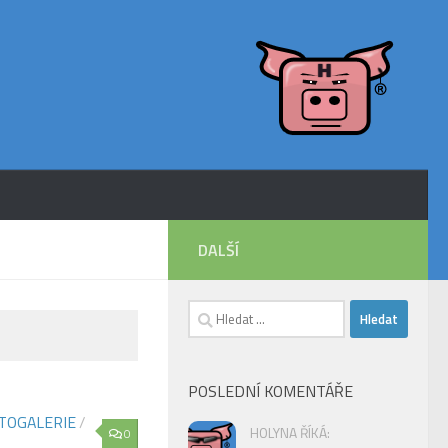
DALŠÍ
Vyhledávání
POSLEDNÍ KOMENTÁŘE
TOGALERIE
/
HOLYNA ŘÍKÁ:
0