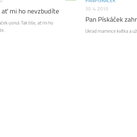
10
PANPÍSKÁČEK
30. 4. 2010
 ať mi ho nevzbudíte
Pan Pískáček zah
ček usnul. Tak tiše, ať mi ho
te.
Ukrad mamince kvítka a už j