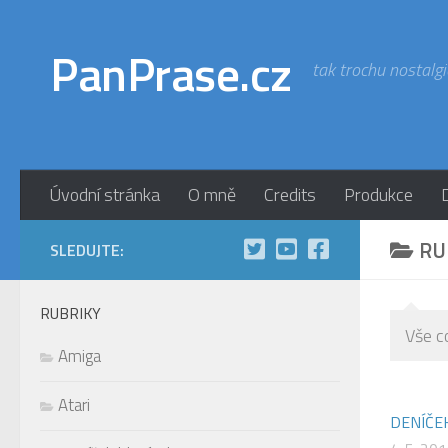
Skip to content
PanPrase.cz
tak trochu nostalgi
Úvodní stránka
O mně
Credits
Produkce
RU
SLEDUJTE:
RUBRIKY
Vše c
Amiga
Atari
DENÍČE