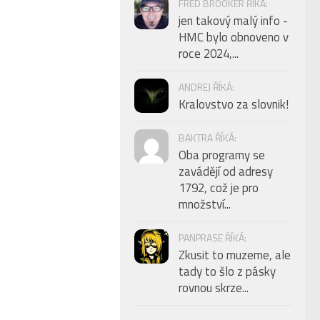
FRED BROOKER ŘÍKÁ:
jen takový malý info -
HMC bylo obnoveno v
roce 2024,...
ANDREJ ŘÍKÁ:
Kralovstvo za slovnik!
BAKTRA ŘÍKÁ:
Oba programy se
zavádějí od adresy
1792, což je pro
množství...
PANPRASE ŘÍKÁ:
Zkusit to muzeme, ale
tady to šlo z pásky
rovnou skrze...