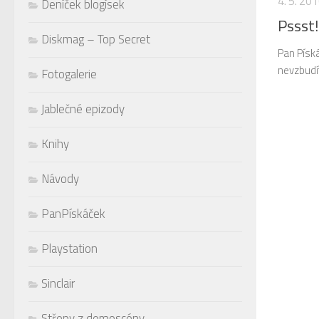
4. 5. 20
Deníček blogísek
Pssst!
Diskmag – Top Secret
Pan Píská
nevzbudí
Fotogalerie
Jablečné epizody
Knihy
Návody
PanPískáček
Playstation
Sinclair
Střepy z demoscény