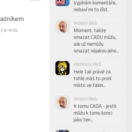
Vypínám komentáře,
nebaví mi to číst.
radníkem
PROBER ŘÍKÁ:
í je nedá.
Moment, takže
smazat CADU můžu,
ale už nemůžu
smazat nějakou jeho...
PANPRASE ŘÍKÁ:
Hele tak právě za
tohle máš to první
místo ve fakin...
PROBER ŘÍKÁ:
K tomu CADA - jestli
můžu k tomu konci
jako ten...