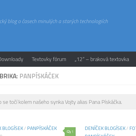
cký blog o časech minulých a starých technologiích
Downloady
Textovky fórum
„12“ – braková textovka
BRIKA:
PANPÍSKÁČEK
o se točí kolem našeho synka Vojty alias Pana Pískáčka.
K BLOGÍSEK
/
PANPÍSKÁČEK
DENÍČEK BLOGÍSEK
/
FO
1