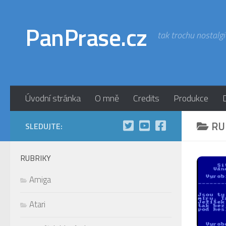
Skip to content
PanPrase.cz
tak trochu nostalgi
Úvodní stránka
O mně
Credits
Produkce
RU
SLEDUJTE:
RUBRIKY
Amiga
Atari