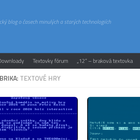
cký blog o časech minulých a starých technologiích
Downloady
Textovky fórum
„12“ – braková textovka
BRIKA:
TEXTOVÉ HRY