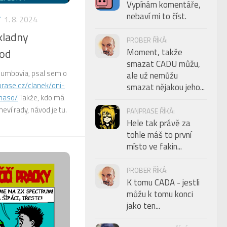
Vypínám komentáře,
nebaví mi to číst.
Y
1. 8. 2024
kladny
PROBER ŘÍKÁ:
od
Moment, takže
smazat CADU můžu,
olumbovia, psal sem o
ale už nemůžu
prase.cz/clanek/oni-
smazat nějakou jeho...
maso/
Takže, kdo má
eví rady, návod je tu.
PANPRASE ŘÍKÁ:
Hele tak právě za
tohle máš to první
místo ve fakin...
PROBER ŘÍKÁ:
K tomu CADA - jestli
můžu k tomu konci
jako ten...