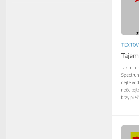
TEXTOV
Tajem
Tak tu m
Spectrum,
dejte věd
nečekejte
brzy přeč