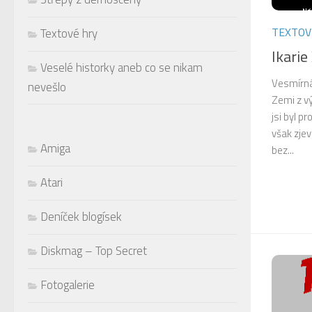
TEXTOV
Textové hry
Ikari
Veselé historky aneb co se nikam
Vesmírná 
nevešlo
Zemi z vý
jsi byl p
však zjev
Amiga
bez...
Atari
Deníček blogísek
Diskmag – Top Secret
Fotogalerie