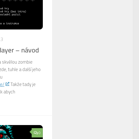
23
layer – návod
na skvělou zombie
de, tuhle a další jeho
bu
de/
. Takže tady je
ak abych
0