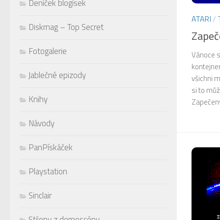
Deníček blogísek
ATARI
/
Diskmag – Top Secret
Zapeč
Fotogalerie
Vánoce so
kontejne
Jablečné epizody
všichni m
si to můž
Knihy
Zapečený
Návody
PanPískáček
Playstation
Sinclair
Střepy z demoscény