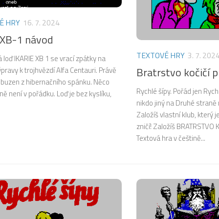
É HRY
16. 7. 2024
e XB-1 návod
TEXTOVÉ HRY
3. 7. 202
loď IKARIE XB 1 se vrací zpátky na
Bratrstvo kočičí 
pravy k trojhvězdí Alfa Centauri. Právě
robuzen z hibernačního spánku. Něco
Rychlé šípy. Pořád jen Rych
ně není v pořádku. Loď je bez kyslíku,
nikdo jiný na Druhé straně 
Založíš vlastní klub, který 
zničí! Založíš BRATRSTVO 
Textová hra v češtině...