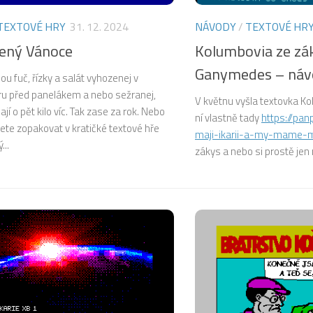
TEXTOVÉ HRY
31. 12. 2024
NÁVODY
/
TEXTOVÉ HR
ený Vánoce
Kolumbovia ze zá
Ganymedes – náv
u fuč, řízky a salát vyhozenej v
ru před panelákem a nebo sežranej,
V květnu vyšla textovka K
ají o pět kilo víc. Tak zase za rok. Nebo
ní vlastně tady
https://pan
ete zopakovat v kratičké textové hře
maji-ikarii-a-my-mame-
...
zákys a nebo si prostě jen n