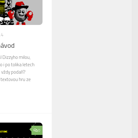
24
návod
l Dizzyho milou,
o i po tolika letech
o vždy podaří?
 textovou hru ze
0