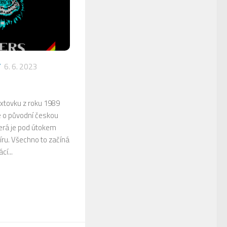
Y
6. 6. 2023
xtovku z roku 1989
e o původní českou
terá je pod útokem
ru. Všechno to začíná
í...