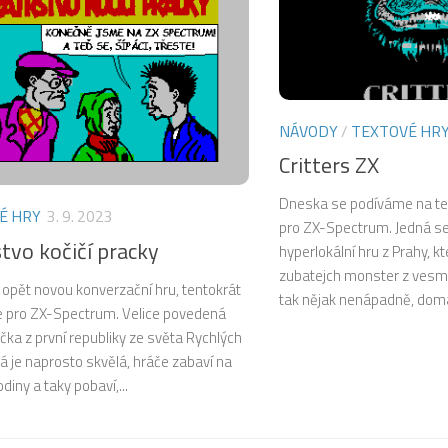
NÁVODY
/
TEXTOVÉ HR
Critters ZX
Dneska se podíváme na te
É HRY
3. 9. 2023
pro ZX-Spectrum. Jedná s
tvo kočičí pracky
hyperlokální hru z Prahy, k
zubatejch monster z vesmí
opět novou konverzační hru, tentokrát
tak nějak nenápadně, domác
se pro ZX-Spectrum. Velice povedená
ka z první republiky ze světa Rychlých
rá je naprosto skvělá, hráče zabaví na
diny a taky pobaví,...