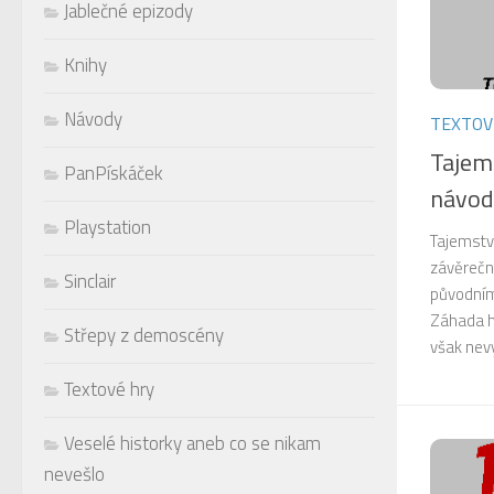
Jablečné epizody
Knihy
Návody
TEXTOV
Tajem
PanPískáček
návod
Playstation
Tajemství
závěrečný
Sinclair
původním
Záhada h
Střepy z demoscény
však nevy
Textové hry
Veselé historky aneb co se nikam
nevešlo