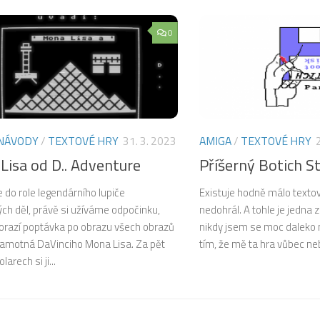
0
NÁVODY
/
TEXTOVÉ HRY
31. 3. 2023
AMIGA
/
TEXTOVÉ HRY
Lisa od D.. Adventure
Příšerný Botich St
 do role legendárního lupiče
Existuje hodně málo textov
ch děl, právě si užíváme odpočinku,
nedohrál. A tohle je jedna z
dorazí poptávka po obrazu všech obrazů
nikdy jsem se moc daleko 
 samotná DaVinciho Mona Lisa. Za pět
tím, že mě ta hra vůbec neb
arech si ji...