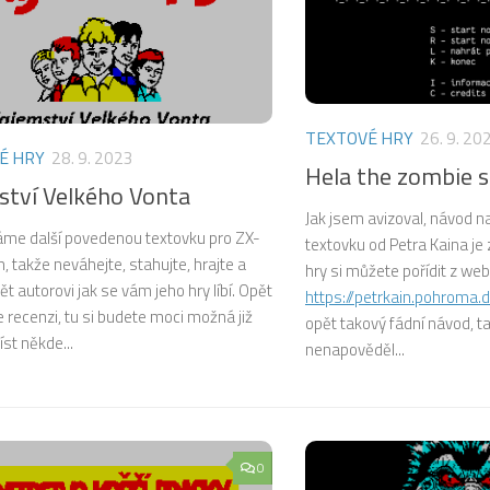
TEXTOVÉ HRY
26. 9. 20
É HRY
28. 9. 2023
Hela the zombie s
ství Velkého Vonta
Jak jsem avizoval, návod 
áme další povedenou textovku pro ZX-
textovku od Petra Kaina je z
 takže neváhejte, stahujte, hrajte a
hry si můžete pořídit z we
ět autorovi jak se vám jeho hry líbí. Opět
https://petrkain.pohroma.
 recenzi, tu si budete moci možná již
opět takový fádní návod, t
íst někde...
nenapověděl...
0