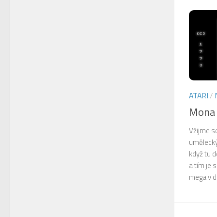
ATARI
/
Mona 
Vžijme se
umělecký
když tu 
a tím je
mega v dol