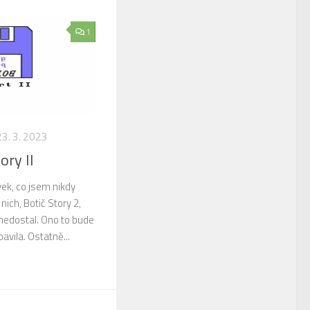
1
23. 3. 2023
ory II
ek, co jsem nikdy
 nich, Botič Story 2,
nedostal. Ono to bude
avila. Ostatně...