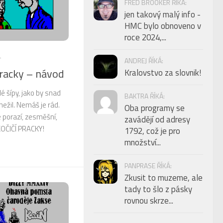
FRED BROOKER ŘÍKÁ:
jen takový malý info -
HMC bylo obnoveno v
roce 2024,...
4
ANDREJ ŘÍKÁ:
pracky – návod
Kralovstvo za slovnik!
lé šípy, jako by snad
BAKTRA ŘÍKÁ:
nežil. Nemáš je rád.
Oba programy se
je porazí, zesměšní,
zavádějí od adresy
KOČIČÍ PRACKY!
1792, což je pro
množství...
PANPRASE ŘÍKÁ:
Zkusit to muzeme, ale
tady to šlo z pásky
rovnou skrze...