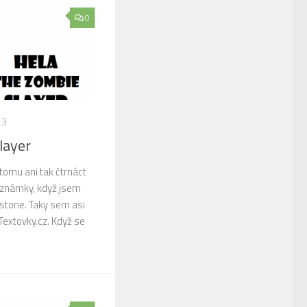
0
23
layer
 tomu ani tak čtrnáct
poznámky, když jsem
stone. Taky sem asi
Textovky.cz. Když se