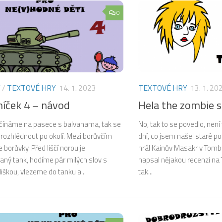
0
Y
/
TEXTOVÉ HRY
14. 1. 2023
TEXTOVÉ HRY
13. 1. 20
níček 4 – návod
Hela the zombie s
začínáme na pasece s balvanama, tak se
No, tak to se povedlo, není
rozhlédnout po okolí. Mezi borůvčím
dní, co jsem našel staré 
borůvky. Před liščí norou je
hrál Kainův Masakr v Tomb
aný tank, hodíme pár milých slov s
napsal nějakou recenzi na 
iškou, vlezeme do tanku a...
tak...