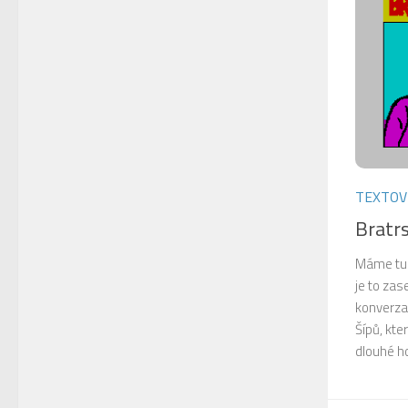
TEXTOV
Bratrs
Máme tu 
je to za
konverzač
Šípů, kte
dlouhé ho