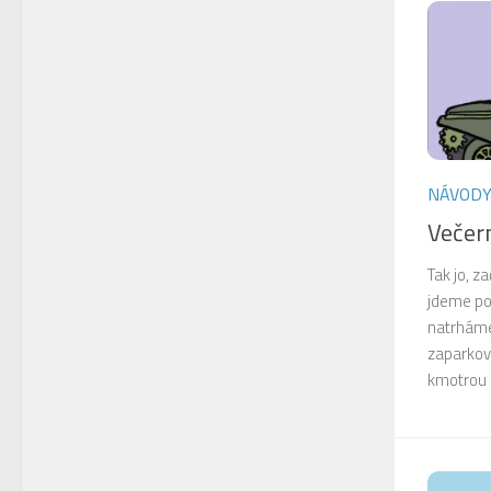
NÁVOD
Večer
Tak jo, 
jdeme po
natrháme 
zaparkov
kmotrou l