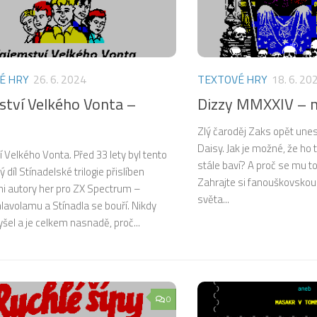
É HRY
26. 6. 2024
TEXTOVÉ HRY
18. 6. 20
ství Velkého Vonta –
Dizzy MMXXIV – 
Zlý čaroděj Zaks opět unes
Daisy. Jak je možné, že ho t
 Velkého Vonta. Před 33 lety byl tento
stále baví? A proč se mu t
 díl Stínadelské trilogie přislíben
Zahrajte si fanouškovskou
i autory her pro ZX Spectrum –
světa...
lavolamu a Stínadla se bouří. Nikdy
šel a je celkem nasnadě, proč...
0