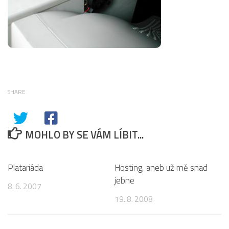
SHARE
MOHLO BY SE VÁM LÍBIT...
0
5
Platariáda
Hosting, aneb už mě snad
jebne
8. 6. 2007
19. 8. 2008