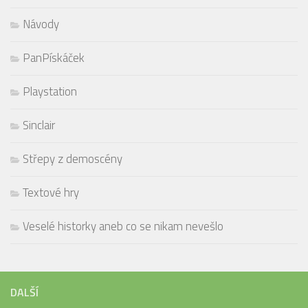
Návody
PanPískáček
Playstation
Sinclair
Střepy z demoscény
Textové hry
Veselé historky aneb co se nikam nevešlo
DALŠÍ