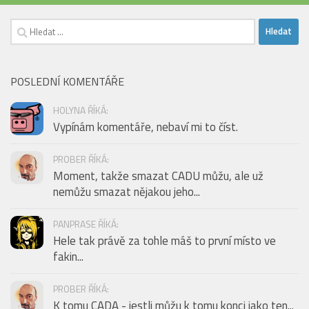
Vyhledávání
POSLEDNÍ KOMENTÁŘE
HOLYNA ŘÍKÁ:
Vypínám komentáře, nebaví mi to číst.
PROBER ŘÍKÁ:
Moment, takže smazat CADU můžu, ale už
nemůžu smazat nějakou jeho...
PANPRASE ŘÍKÁ:
Hele tak právě za tohle máš to první místo ve
fakin...
PROBER ŘÍKÁ:
K tomu CADA - jestli můžu k tomu konci jako ten...