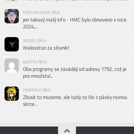
FRED BROOKER ŘÍKÁ:
jen takový malý info - HMC bylo obnoveno v roce
2024,...
ANDREJ ŘÍKÁ:
Kralovstvo za slovnik!
BAKTRA ŘÍKÁ:
Oba programy se zavádějí od adresy 1792, což je
pro množství...
PANPRASE ŘÍKÁ:
Zkusit to muzeme, ale tady to šlo z pásky rovnou
skrze...