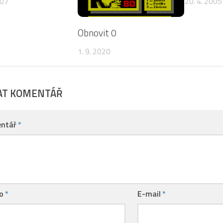
007
20. 4. 2005
Obnovit 0
1. 9. 2020
AT KOMENTÁŘ
ntář
*
no
*
E-mail
*