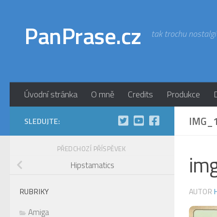
Skip to content
PanPrase.cz
tak trochu nostalgi
Úvodní stránka
O mně
Credits
Produkce
IMG_
SLEDUJTE:
PŘEDCHOZÍ PŘÍSPĚVEK
im
Hipstamatics
AUTOR
RUBRIKY
Amiga