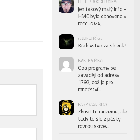
FRED BROOKER ŘÍKÁ:
jen takový malý info -
HMC bylo obnoveno v
roce 2024,...
ANDREJ ŘÍKÁ:
Kralovstvo za slovnik!
BAKTRA ŘÍKÁ:
Oba programy se
zavádějí od adresy
1792, což je pro
množství...
PANPRASE ŘÍKÁ:
Zkusit to muzeme, ale
tady to šlo z pásky
rovnou skrze...