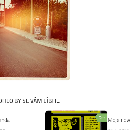
HLO BY SE VÁM LÍBIT...
5
5
genda
Moje nov