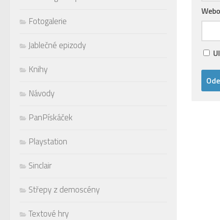
Webo
Fotogalerie
Jablečné epizody
U
Knihy
Návody
PanPískáček
Playstation
Sinclair
Střepy z demoscény
Textové hry