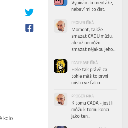
Vypínám komentáře,
nebaví mi to číst.
PROBER ŘÍKÁ:
Moment, takže
smazat CADU můžu,
ale už nemůžu
smazat nějakou jeho...
PANPRASE ŘÍKÁ:
Hele tak právě za
tohle máš to první
místo ve fakin...
PROBER ŘÍKÁ:
K tomu CADA - jestli
můžu k tomu konci
jako ten...
7
é kolo