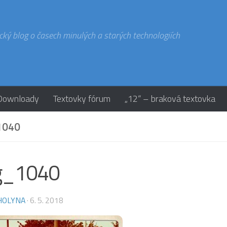
cký blog o časech minulých a starých technologiích
Downloady
Textovky fórum
„12“ – braková textovka
1040
g_1040
HOLYNA
·
6. 5. 2018