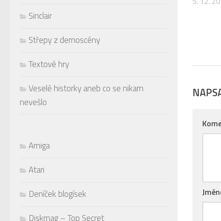
5. 12. 2
Sinclair
Střepy z demoscény
Textové hry
Veselé historky aneb co se nikam
NAPS
nevešlo
Kome
Amiga
Atari
Jmé
Deníček blogísek
Diskmag – Top Secret