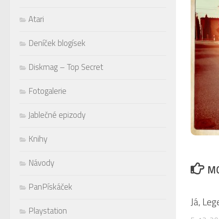
Atari
Deníček blogísek
Diskmag – Top Secret
Fotogalerie
Jablečné epizody
Knihy
Návody
MO
PanPískáček
Já, Le
Playstation