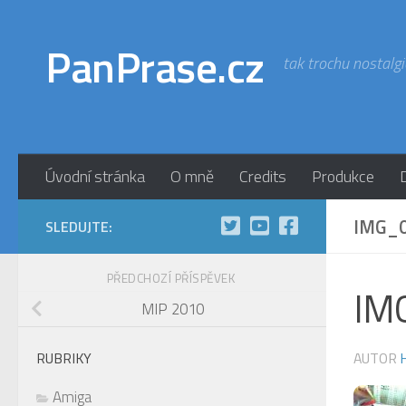
Skip to content
PanPrase.cz
tak trochu nostalgi
Úvodní stránka
O mně
Credits
Produkce
IMG_
SLEDUJTE:
PŘEDCHOZÍ PŘÍSPĚVEK
IM
MIP 2010
AUTOR
RUBRIKY
Amiga