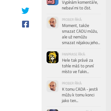
Vypínám komentáře,
nebaví mi to číst.
PROBER ŘÍKÁ:
Moment, takže
smazat CADU můžu,
ale už nemůžu
smazat nějakou jeho...
PANPRASE ŘÍKÁ:
Hele tak právě za
tohle máš to první
místo ve fakin...
PROBER ŘÍKÁ:
K tomu CADA - jestli
můžu k tomu konci
jako ten...
2