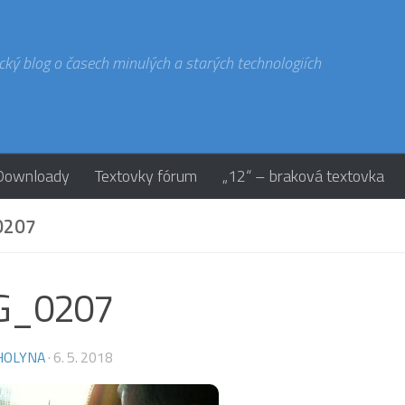
cký blog o časech minulých a starých technologiích
Downloady
Textovky fórum
„12“ – braková textovka
0207
G_0207
HOLYNA
·
6. 5. 2018