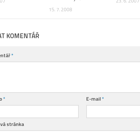
007
23. 6. 2007
15. 7. 2008
AT KOMENTÁŘ
ntář
*
no
*
E-mail
*
vá stránka