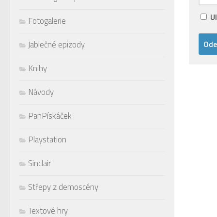
U
Fotogalerie
Jablečné epizody
Knihy
Návody
PanPískáček
Playstation
Sinclair
Střepy z demoscény
Textové hry