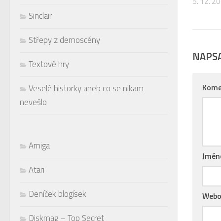
5. 12. 2
Sinclair
Střepy z demoscény
NAPS
Textové hry
Kome
Veselé historky aneb co se nikam
nevešlo
Amiga
Jmé
Atari
Deníček blogísek
Webo
Diskmag – Top Secret