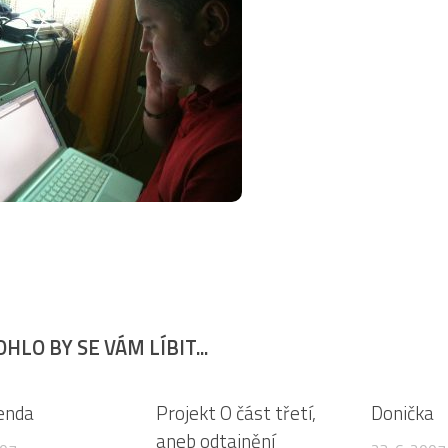
HLO BY SE VÁM LÍBIT...
5
5
genda
Projekt O část třetí,
Donička
aneb odtajnění