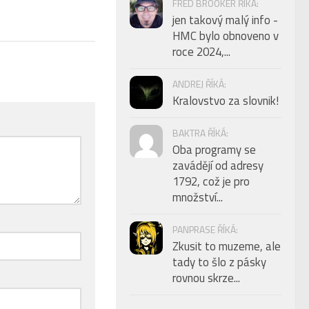
FRED BROOKER ŘÍKÁ:
jen takový malý info -
HMC bylo obnoveno v
roce 2024,...
ANDREJ ŘÍKÁ:
Kralovstvo za slovnik!
BAKTRA ŘÍKÁ:
Oba programy se
zavádějí od adresy
1792, což je pro
množství...
PANPRASE ŘÍKÁ:
Zkusit to muzeme, ale
tady to šlo z pásky
rovnou skrze...