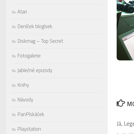
Atari
Deníček blogísek
Diskmag – Top Secret
Fotogalerie
Jablečné epizody
Knihy
Návody
MO
PanPískáček
Já, Le
Playstation