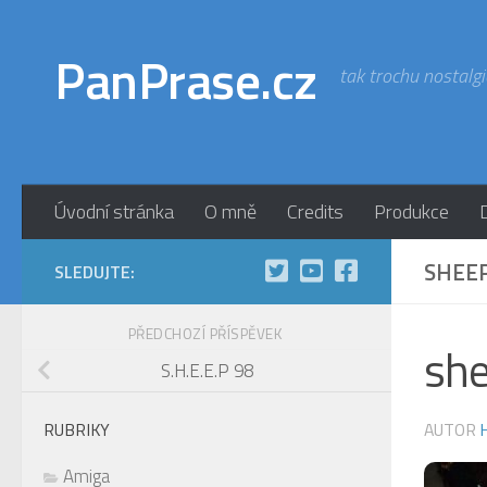
Skip to content
PanPrase.cz
tak trochu nostalgi
Úvodní stránka
O mně
Credits
Produkce
SHEE
SLEDUJTE:
PŘEDCHOZÍ PŘÍSPĚVEK
sh
S.H.E.E.P 98
AUTOR
RUBRIKY
Amiga