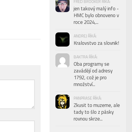
FRED BROOKER ŘÍKÁ:
jen takový malý info -
HMC bylo obnoveno v
roce 2024,...
ANDREJ ŘÍKÁ:
Kralovstvo za slovnik!
BAKTRA ŘÍKÁ:
Oba programy se
zavádějí od adresy
1792, což je pro
množství...
PANPRASE ŘÍKÁ:
Zkusit to muzeme, ale
tady to šlo z pásky
rovnou skrze...