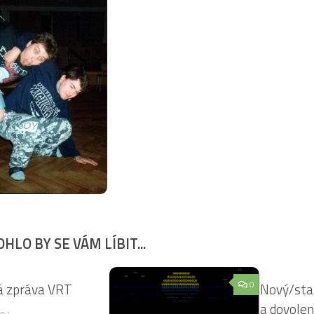
HLO BY SE VÁM LÍBIT...
3
0
á zpráva VRT
Nový/star
a dovole