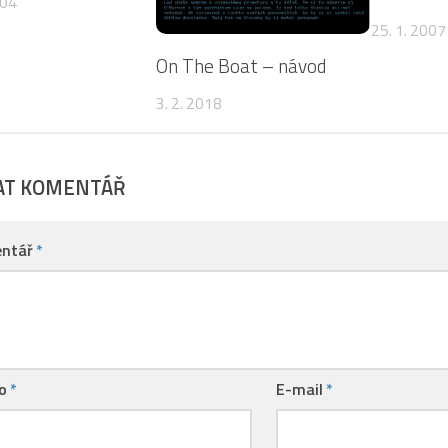
004
25. 1. 2007
On The Boat – návod
3. 2. 2018
AT KOMENTÁŘ
ntář
*
no
*
E-mail
*