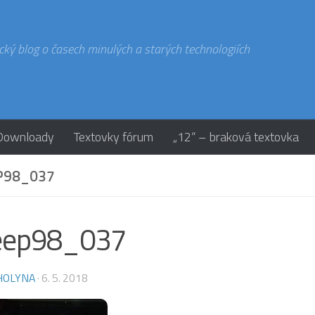
cký blog o časech minulých a starých technologiích
Downloady
Textovky fórum
„12“ – braková textovka
P98_037
eep98_037
HOLYNA
·
6. 5. 2018