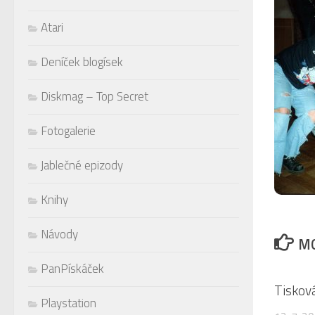
Atari
Deníček blogísek
Diskmag – Top Secret
Fotogalerie
Jablečné epizody
Knihy
Návody
MO
PanPískáček
Tiskov
Playstation