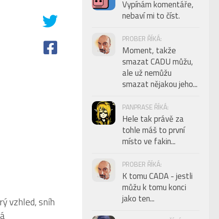
Vypínám komentáře,
nebaví mi to číst.
PROBER ŘÍKÁ:
Moment, takže
smazat CADU můžu,
ale už nemůžu
smazat nějakou jeho...
PANPRASE ŘÍKÁ:
Hele tak právě za
tohle máš to první
místo ve fakin...
PROBER ŘÍKÁ:
K tomu CADA - jestli
můžu k tomu konci
jako ten...
1
ý vzhled, sníh
ná