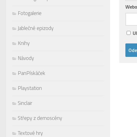
Webo
Fotogalerie
Jablečné epizody
U
Knihy
Návody
PanPískáček
Playstation
Sinclair
Střepy z demoscény
Textové hry