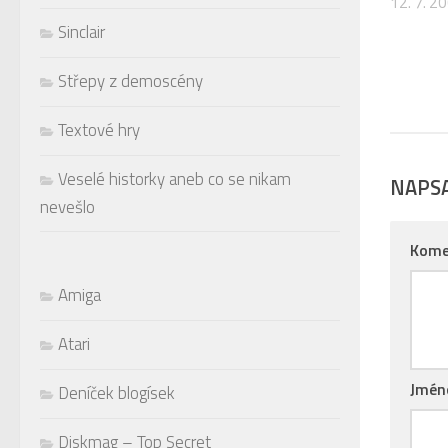
12. 7. 2
Sinclair
Střepy z demoscény
Textové hry
Veselé historky aneb co se nikam
NAPS
nevešlo
Kome
Amiga
Atari
Jmé
Deníček blogísek
Diskmag – Top Secret