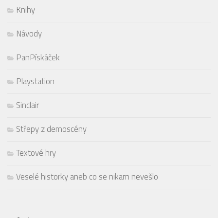
Knihy
Návody
PanPískáček
Playstation
Sinclair
Střepy z demoscény
Textové hry
Veselé historky aneb co se nikam nevešlo