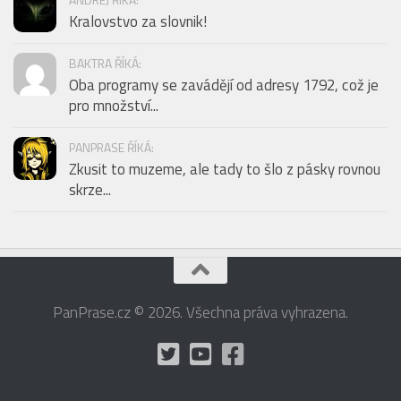
Kralovstvo za slovnik!
BAKTRA ŘÍKÁ:
Oba programy se zavádějí od adresy 1792, což je
pro množství...
PANPRASE ŘÍKÁ:
Zkusit to muzeme, ale tady to šlo z pásky rovnou
skrze...
PanPrase.cz © 2026. Všechna práva vyhrazena.