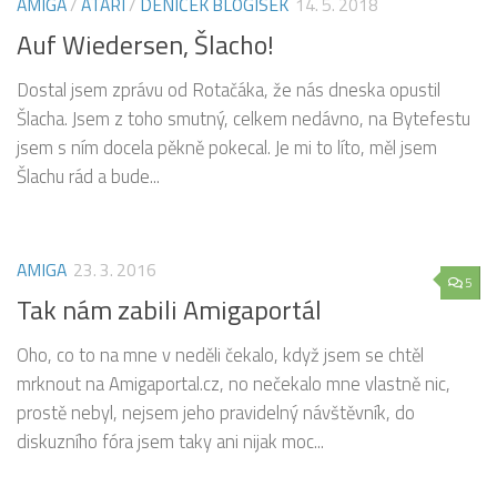
AMIGA
/
ATARI
/
DENÍČEK BLOGÍSEK
14. 5. 2018
Auf Wiedersen, Šlacho!
Dostal jsem zprávu od Rotačáka, že nás dneska opustil
Šlacha. Jsem z toho smutný, celkem nedávno, na Bytefestu
jsem s ním docela pěkně pokecal. Je mi to líto, měl jsem
Šlachu rád a bude...
AMIGA
23. 3. 2016
5
Tak nám zabili Amigaportál
Oho, co to na mne v neděli čekalo, když jsem se chtěl
mrknout na Amigaportal.cz, no nečekalo mne vlastně nic,
prostě nebyl, nejsem jeho pravidelný návštěvník, do
diskuzního fóra jsem taky ani nijak moc...