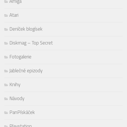
Amiga
Atari
Deníček blogísek
Diskmag – Top Secret
Fotogalerie
Jablečné epizody
Knihy
Návody
PanPískáček
Playstation