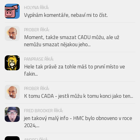
HOLYNA ŘÍKÁ:
Vypínám komentáře, nebaví mi to číst.
PROBER ŘÍKÁ:
Moment, takže smazat CADU můžu, ale už
nemůžu smazat nějakou jeho...
PANPRASE ŘÍKÁ:
Hele tak právě za tohle máš to první místo ve
fakin...
PROBER ŘÍKÁ:
K tomu CADA - jestli můžu k tomu konci jako ten...
FRED BROOKER ŘÍKÁ:
jen takový malý info - HMC bylo obnoveno v roce
2024,...
ANDREJ ŘÍKÁ: