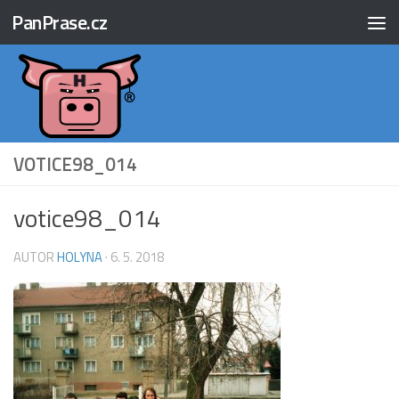
PanPrase.cz
Skip to content
VOTICE98_014
votice98_014
AUTOR
HOLYNA
·
6. 5. 2018