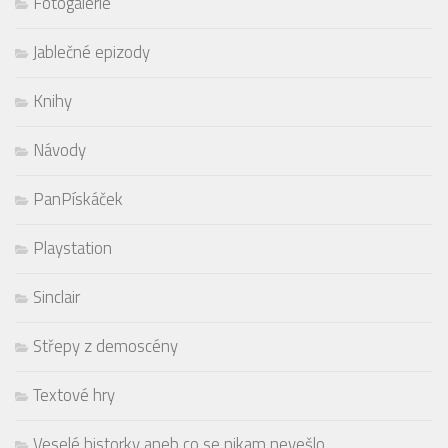
Fotogalerie
Jablečné epizody
Knihy
Návody
PanPískáček
Playstation
Sinclair
Střepy z demoscény
Textové hry
Veselé historky aneb co se nikam nevešlo