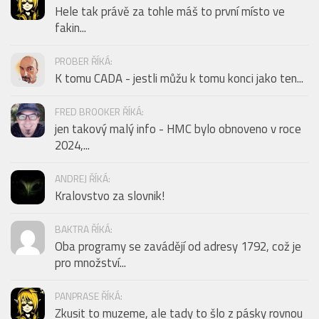
Hele tak právě za tohle máš to první místo ve
fakin...
PROBER ŘÍKÁ:
K tomu CADA - jestli můžu k tomu konci jako ten...
FRED BROOKER ŘÍKÁ:
jen takový malý info - HMC bylo obnoveno v roce
2024,...
ANDREJ ŘÍKÁ:
Kralovstvo za slovnik!
BAKTRA ŘÍKÁ:
Oba programy se zavádějí od adresy 1792, což je
pro množství...
PANPRASE ŘÍKÁ:
Zkusit to muzeme, ale tady to šlo z pásky rovnou