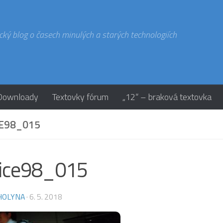
cký blog o časech minulých a starých technologiích
Downloady
Textovky fórum
„12“ – braková textovka
E98_015
tice98_015
HOLYNA
·
6. 5. 2018