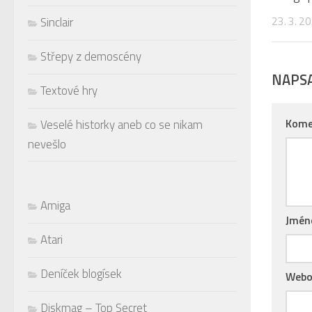
23. 3. 2
Sinclair
Střepy z demoscény
NAPS
Textové hry
Kome
Veselé historky aneb co se nikam
nevešlo
Amiga
Jmé
Atari
Deníček blogísek
Webo
Diskmag – Top Secret