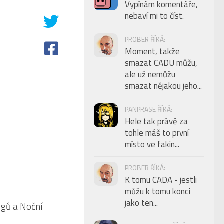
Vypínám komentáře,
nebaví mi to číst.
PROBER ŘÍKÁ:
Moment, takže
smazat CADU můžu,
ale už nemůžu
smazat nějakou jeho...
PANPRASE ŘÍKÁ:
Hele tak právě za
tohle máš to první
místo ve fakin...
PROBER ŘÍKÁ:
K tomu CADA - jestli
můžu k tomu konci
jako ten...
0
gů a Noční