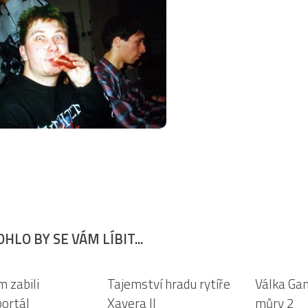
HLO BY SE VÁM LÍBIT...
5
0
 zabili
Tajemství hradu rytíře
Válka Gan
ortál
Xavera II
můry 2