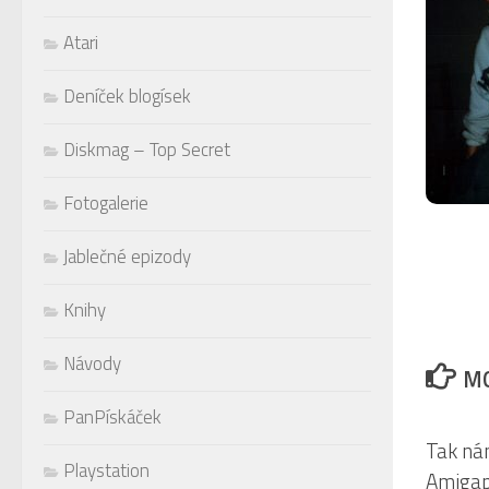
Atari
Deníček blogísek
Diskmag – Top Secret
Fotogalerie
Jablečné epizody
Knihy
Návody
MO
PanPískáček
Tak nám
Playstation
Amigap