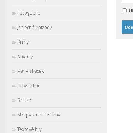
U
Fotogalerie
Jablečné epizody
Knihy
Návody
PanPískáček
Playstation
Sinclair
Střepy z demoscény
Textové hry