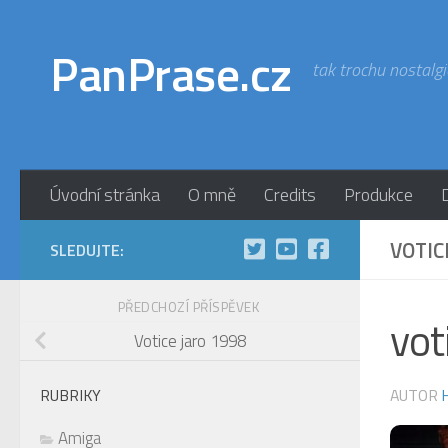
Skip to content
PanPrase.cz
tak trochu nostalgi
Úvodní stránka
O mně
Credits
Produkce
VOTIC
SLEDUJTE:
PŘEDCHOZÍ PŘÍSPĚVEK
vo
Votice jaro 1998
AUTOR
RUBRIKY
Amiga