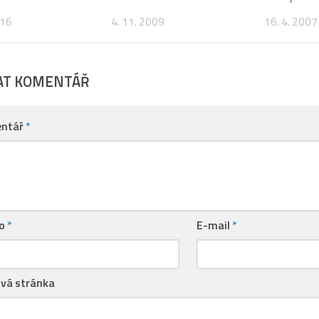
016
4. 11. 2009
16. 4. 2007
AT KOMENTÁŘ
ntář
*
no
*
E-mail
*
vá stránka