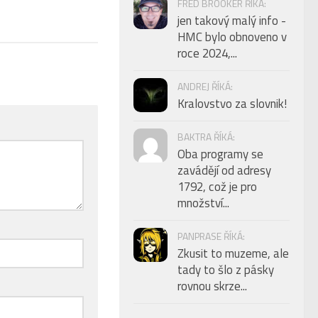
FRED BROOKER ŘÍKÁ:
jen takový malý info -
HMC bylo obnoveno v
roce 2024,...
ANDREJ ŘÍKÁ:
Kralovstvo za slovnik!
BAKTRA ŘÍKÁ:
Oba programy se
zavádějí od adresy
1792, což je pro
množství...
PANPRASE ŘÍKÁ:
Zkusit to muzeme, ale
tady to šlo z pásky
rovnou skrze...