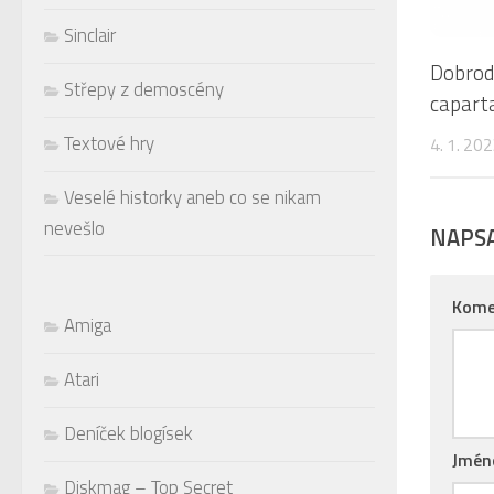
Sinclair
Dobrod
Střepy z demoscény
capart
Textové hry
4. 1. 20
Veselé historky aneb co se nikam
nevešlo
NAPS
Kome
Amiga
Atari
Deníček blogísek
Jmé
Diskmag – Top Secret