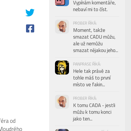
Vypínám komentáře,
nebaví mi to číst.
PROBER ŘÍKÁ:
Moment, takže
smazat CADU můžu,
ale už nemůžu
smazat nějakou jeho...
PANPRASE ŘÍKÁ:
Hele tak právě za
tohle máš to první
místo ve fakin...
PROBER ŘÍKÁ:
K tomu CADA - jestli
můžu k tomu konci
jako ten...
8
féra od
Moudrého