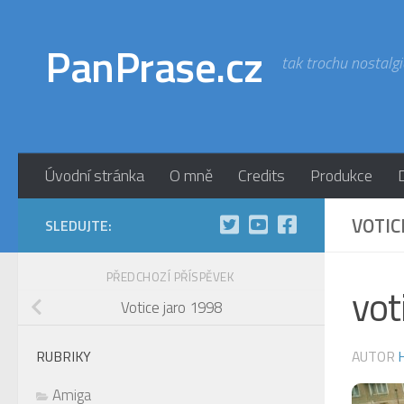
Skip to content
PanPrase.cz
tak trochu nostalgi
Úvodní stránka
O mně
Credits
Produkce
VOTIC
SLEDUJTE:
PŘEDCHOZÍ PŘÍSPĚVEK
vo
Votice jaro 1998
AUTOR
RUBRIKY
Amiga