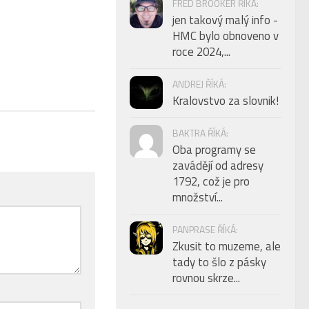
FRED BROOKER ŘÍKÁ:
jen takový malý info -
HMC bylo obnoveno v
roce 2024,...
ANDREJ ŘÍKÁ:
Kralovstvo za slovnik!
BAKTRA ŘÍKÁ:
Oba programy se
zavádějí od adresy
1792, což je pro
množství...
PANPRASE ŘÍKÁ:
Zkusit to muzeme, ale
tady to šlo z pásky
rovnou skrze...