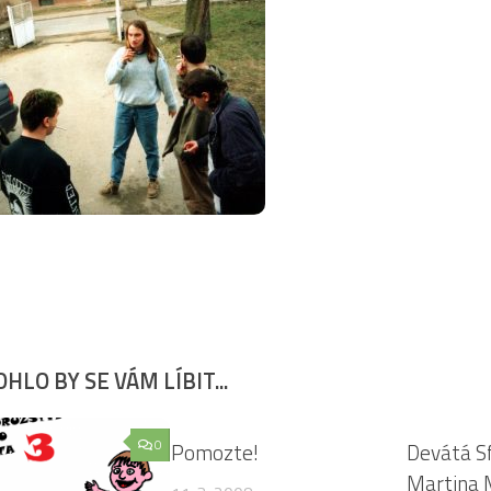
HLO BY SE VÁM LÍBIT...
0
2
Pomozte!
Devátá S
Martina 