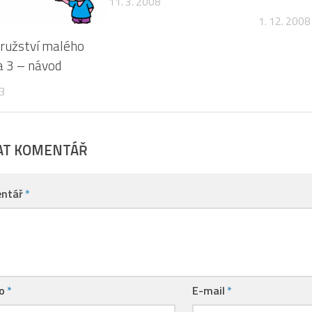
11. 3. 2008
1. 12. 2008
ružství malého
a 3 – návod
23
AT KOMENTÁŘ
ntář
*
no
*
E-mail
*