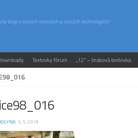
cký blog o časech minulých a starých technologiích
Downloady
Textovky fórum
„12“ – braková textovka
E98_016
tice98_016
HOLYNA
·
6. 5. 2018