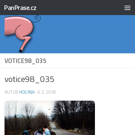
PanPrase.cz
Skip to content
VOTICE98_035
votice98_035
AUTOR
HOLYNA
·
6. 5. 2018