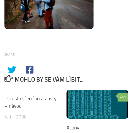
SHARE
MOHLO BY SE VÁM LÍBIT...
7
0
Pomsta šíleného ataristy
– návod
4. 11. 2008
Aconv