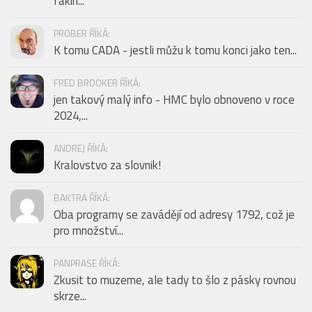
fakin...
PROBER ŘÍKÁ:
K tomu CADA - jestli můžu k tomu konci jako ten...
FRED BROOKER ŘÍKÁ:
jen takový malý info - HMC bylo obnoveno v roce
2024,...
ANDREJ ŘÍKÁ:
Kralovstvo za slovnik!
BAKTRA ŘÍKÁ:
Oba programy se zavádějí od adresy 1792, což je
pro množství...
PANPRASE ŘÍKÁ:
Zkusit to muzeme, ale tady to šlo z pásky rovnou
skrze...