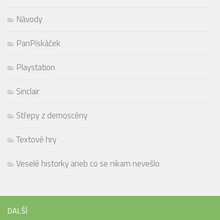
Návody
PanPískáček
Playstation
Sinclair
Střepy z demoscény
Textové hry
Veselé historky aneb co se nikam nevešlo
DALŠÍ