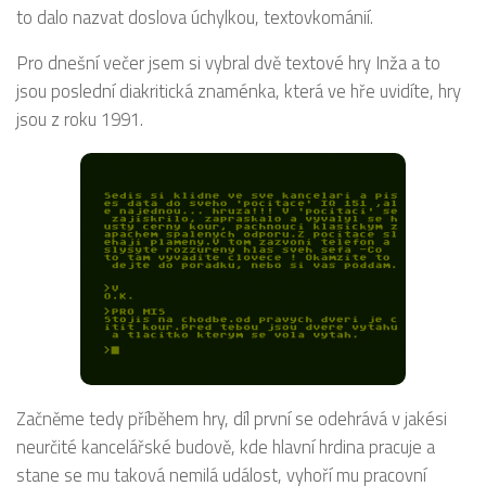
to dalo nazvat doslova úchylkou, textovkománií.
Pro dnešní večer jsem si vybral dvě textové hry Inža a to
jsou poslední diakritická znaménka, která ve hře uvidíte, hry
jsou z roku 1991.
Začněme tedy příběhem hry, díl první se odehrává v jakési
neurčité kancelářské budově, kde hlavní hrdina pracuje a
stane se mu taková nemilá událost, vyhoří mu pracovní