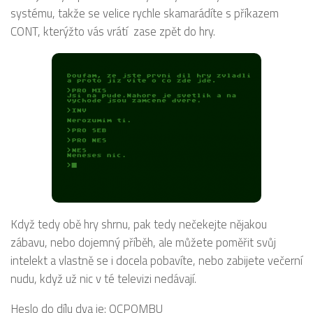
systému, takže se velice rychle skamarádíte s příkazem
CONT, kterýžto vás vrátí zase zpět do hry.
Když tedy obě hry shrnu, pak tedy nečekejte nějakou
zábavu, nebo dojemný příběh, ale můžete poměřit svůj
intelekt a vlastně se i docela pobavíte, nebo zabijete večerní
nudu, když už nic v té televizi nedávají.
Heslo do dílu dva je: OCPOMBU