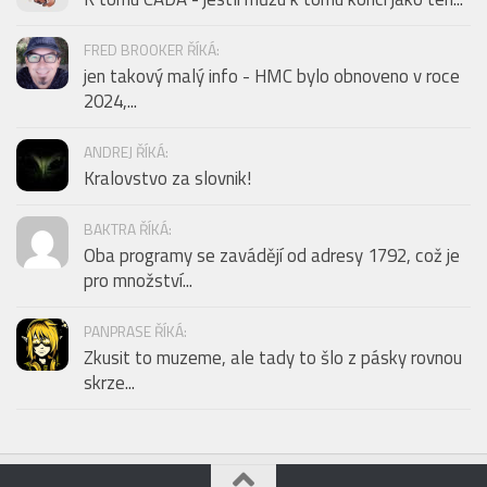
FRED BROOKER ŘÍKÁ:
jen takový malý info - HMC bylo obnoveno v roce
2024,...
ANDREJ ŘÍKÁ:
Kralovstvo za slovnik!
BAKTRA ŘÍKÁ:
Oba programy se zavádějí od adresy 1792, což je
pro množství...
PANPRASE ŘÍKÁ:
Zkusit to muzeme, ale tady to šlo z pásky rovnou
skrze...