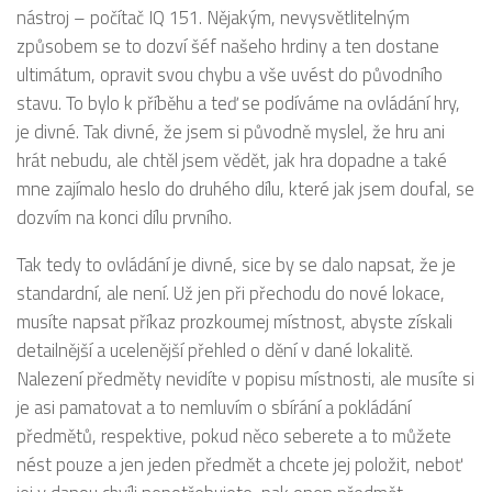
nástroj – počítač IQ 151. Nějakým, nevysvětlitelným
způsobem se to dozví šéf našeho hrdiny a ten dostane
ultimátum, opravit svou chybu a vše uvést do původního
stavu. To bylo k příběhu a teď se podíváme na ovládání hry,
je divné. Tak divné, že jsem si původně myslel, že hru ani
hrát nebudu, ale chtěl jsem vědět, jak hra dopadne a také
mne zajímalo heslo do druhého dílu, které jak jsem doufal, se
dozvím na konci dílu prvního.
Tak tedy to ovládání je divné, sice by se dalo napsat, že je
standardní, ale není. Už jen při přechodu do nové lokace,
musíte napsat příkaz prozkoumej místnost, abyste získali
detailnější a ucelenější přehled o dění v dané lokalitě.
Nalezení předměty nevidíte v popisu místnosti, ale musíte si
je asi pamatovat a to nemluvím o sbírání a pokládání
předmětů, respektive, pokud něco seberete a to můžete
nést pouze a jen jeden předmět a chcete jej položit, neboť