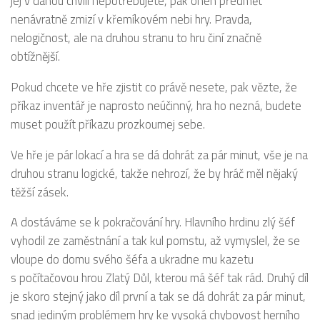
jej v danou chvíli nepotřebujete, pak onen předmět
nenávratně zmizí v křemíkovém nebi hry. Pravda,
nelogičnost, ale na druhou stranu to hru činí značně
obtížnější.
Pokud chcete ve hře zjistit co právě nesete, pak vězte, že
příkaz inventář je naprosto neúčinný, hra ho nezná, budete
muset použít příkazu prozkoumej sebe.
Ve hře je pár lokací a hra se dá dohrát za pár minut, vše je na
druhou stranu logické, takže nehrozí, že by hráč měl nějaký
těžší zásek.
A dostáváme se k pokračování hry. Hlavního hrdinu zlý šéf
vyhodil ze zaměstnání a tak kul pomstu, až vymyslel, že se
vloupe do domu svého šéfa a ukradne mu kazetu
s počítačovou hrou Zlatý Důl, kterou má šéf tak rád. Druhý díl
je skoro stejný jako díl první a tak se dá dohrát za pár minut,
snad jediným problémem hry ke vysoká chybovost herního