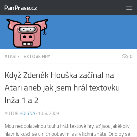
PanPrase.cz
Skip to content
ATARI
/
TEXTOVÉ HRY
0
Když Zdeněk Houška začínal na
Atari aneb jak jsem hrál textovku
Inža 1 a 2
AUTOR
HOLYNA
·
10. 8. 2009
Mou neodolatelnou touhu hrát textové hry, ať jsou jakékoliv,
hlavně, když se u nich pobavím, asi všichni znáte. Ono by se