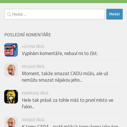
Vyhledávání
POSLEDNÍ KOMENTÁŘE
HOLYNA ŘÍKÁ:
Vypínám komentáře, nebaví mi to číst.
PROBER ŘÍKÁ:
Moment, takže smazat CADU můžu, ale už
nemůžu smazat nějakou jeho...
PANPRASE ŘÍKÁ:
Hele tak právě za tohle máš to první místo ve
fakin...
PROBER ŘÍKÁ:
K tomu CADA - jestli můžu k tomu konci jako ten...