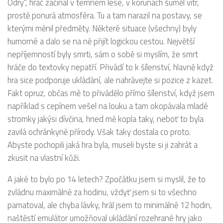
Odry“, hráč začínal v temném lese, v korunách šuměl vítr,
prostě ponurá atmosféra. Tu a tam narazil na postavy, se
kterými měnil předměty. Některé situace (všechny) byly
humorné a dalo se na ně přijít logickou cestou. Největší
nepříjemností byly smrti, sám o sobě si myslím, že smrt
hráče do textovky nepatří. Přivádí to k šílenství, hlavně když
hra sice podporuje ukládání, ale nahrávejte si pozice z kazet.
Fakt opruz, občas mě to přivádělo přímo šílenství, když jsem
například s cepínem vešel na louku a tam okopávala mladé
stromky jakýsi dívčina, hned mě kopla taky, neboť to byla
zavilá ochránkyně přírody. Však taky dostala co proto.
Abyste pochopili jaká hra byla, museli byste si ji zahrát a
zkusit na vlastní kůži.
A jaké to bylo po 14 letech? Zpočátku jsem si myslil, že to
zvládnu maximálně za hodinu, vždyť jsem si to všechno
pamatoval, ale chyba lávky, hrál jsem to minimálně 12 hodin,
naštěstí emulátor umožňoval ukládání rozehrané hry jako