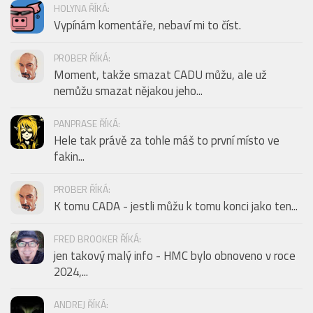
HOLYNA ŘÍKÁ:
Vypínám komentáře, nebaví mi to číst.
PROBER ŘÍKÁ:
Moment, takže smazat CADU můžu, ale už
nemůžu smazat nějakou jeho...
PANPRASE ŘÍKÁ:
Hele tak právě za tohle máš to první místo ve
fakin...
PROBER ŘÍKÁ:
K tomu CADA - jestli můžu k tomu konci jako ten...
FRED BROOKER ŘÍKÁ:
jen takový malý info - HMC bylo obnoveno v roce
2024,...
ANDREJ ŘÍKÁ: