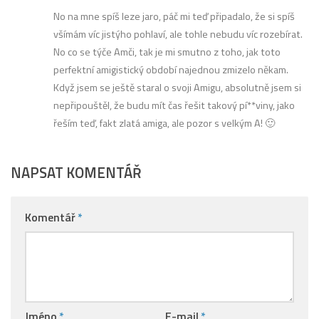
No na mne spíš leze jaro, páč mi teď připadalo, že si spíš
všímám víc jistýho pohlaví, ale tohle nebudu víc rozebírat.
No co se týče Amči, tak je mi smutno z toho, jak toto
perfektní amigistický období najednou zmizelo někam.
Když jsem se ještě staral o svoji Amigu, absolutně jsem si
nepřipouštěl, že budu mít čas řešit takový pí**viny, jako
řeším teď, fakt zlatá amiga, ale pozor s velkým A! 🙂
NAPSAT KOMENTÁŘ
Komentář
*
Jméno
*
E-mail
*