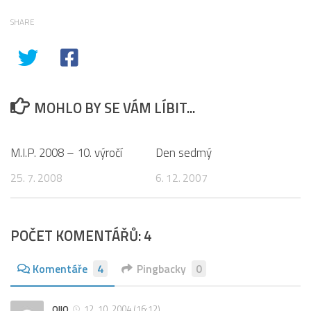
SHARE
MOHLO BY SE VÁM LÍBIT...
3
2
M.I.P. 2008 – 10. výročí
Den sedmý
25. 7. 2008
6. 12. 2007
POČET KOMENTÁŘŮ: 4
Komentáře
4
Pingbacky
0
OIIO
12. 10. 2004 (16:12)