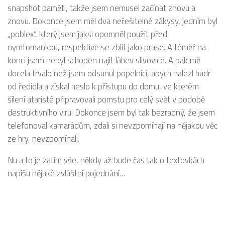
snapshot paměti, takže jsem nemusel začínat znovu a
znovu. Dokonce jsem měl dva neřešitelné zákysy, jedním byl
„poblex“, který jsem jaksi opomněl použít před
nymfomankou, respektive se zblít jako prase. A téměř na
konci jsem nebyl schopen najít láhev slivovice. A pak mě
docela trvalo než jsem odsunul popelnici, abych nalezl hadr
od ředidla a získal heslo k přístupu do domu, ve kterém
šílení ataristé připravovali pomstu pro celý svět v podobě
destruktivního viru. Dokonce jsem byl tak bezradný, že jsem
telefonoval kamarádům, zdali si nevzpomínají na nějakou věc
ze hry, nevzpomínali.
Nu a to je zatím vše, někdy až bude čas tak o textovkách
napíšu nějaké zvláštní pojednání…