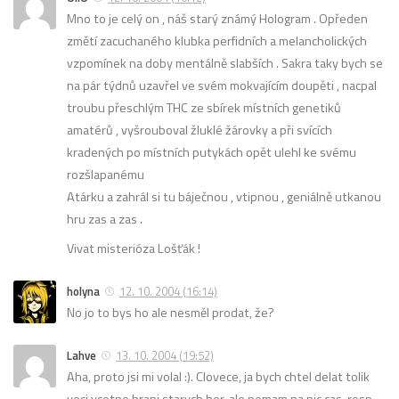
Mno to je celý on , náš starý známý Hologram . Opředen
změtí zacuchaného klubka perfidních a melancholických
vzpomínek na doby mentálně slabších . Sakra taky bych se
na pár týdnů uzavřel ve svém mokvajícím doupěti , nacpal
troubu přeschlým THC ze sbírek místních genetiků
amatérů , vyšrouboval žluklé žárovky a při svících
kradených po místních putykách opět ulehl ke svému
rozšlapanému
Atárku a zahrál si tu báječnou , vtipnou , geniálně utkanou
hru zas a zas .
Vivat misterióza Lošťák !
holyna
12. 10. 2004 (16:14)
No jo to bys ho ale nesměl prodat, že?
Lahve
13. 10. 2004 (19:52)
Aha, proto jsi mi volal :). Clovece, ja bych chtel delat tolik
veci vcetne hrani starych her, ale nemam na nic cas, resp.