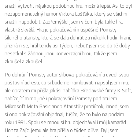
snažil vytvořit nějakou podobnou hru, možná lepší. Asi to byl
nezapomenutelný humor Viktora Lošťáka, který se všichni
snažili napodobit. Zapřemýšlel jsem v čem byla tahle hra
vlastně skvělá. Hra je pokračováním úspěšné Pomsty
šíleného ataristy, která se dala dohrát za několik hodin hraní,
přiznám se, hrál tehdy asi týden, neboť jsem se do té doby
nesetkal s žádnou jinou konverzační hrou, takže jsem
zkoušel a zkoušel.
Po dohrání Pomsty autor sliboval pokračování a uvedl svou
poštovní adresu, co si budeme namlouvat, napsal jsem mu,
ale obratem mi přišla jakási nabídka Břeclavské firmy K-Soft,
nabízející mimo jiné i pokračování Pomsty pod titulem
Mikrosoft Meta Basic aneb Ataristův protiútok, ihned jsem
si ono pokračování objednal, tuším, že to bylo na podzim
roku 1991. Spolu se mnou si hru objednával i můj kamarád
Honza Zajíc. Jemu ale hra přišla o týden dříve. Byl jsem