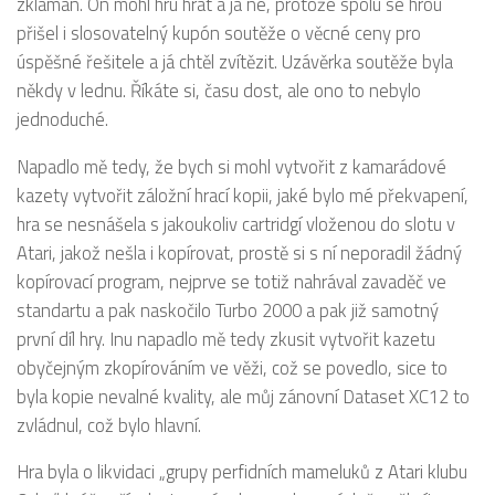
zklamán. On mohl hru hrát a já ne, protože spolu se hrou
přišel i slosovatelný kupón soutěže o věcné ceny pro
úspěšné řešitele a já chtěl zvítězit. Uzávěrka soutěže byla
někdy v lednu. Říkáte si, času dost, ale ono to nebylo
jednoduché.
Napadlo mě tedy, že bych si mohl vytvořit z kamarádové
kazety vytvořit záložní hrací kopii, jaké bylo mé překvapení,
hra se nesnášela s jakoukoliv cartridgí vloženou do slotu v
Atari, jakož nešla i kopírovat, prostě si s ní neporadil žádný
kopírovací program, nejprve se totiž nahrával zavaděč ve
standartu a pak naskočilo Turbo 2000 a pak již samotný
první díl hry. Inu napadlo mě tedy zkusit vytvořit kazetu
obyčejným zkopírováním ve věži, což se povedlo, sice to
byla kopie nevalné kvality, ale můj zánovní Dataset XC12 to
zvládnul, což bylo hlavní.
Hra byla o likvidaci „grupy perfidních mameluků z Atari klubu