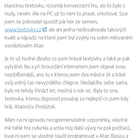
klasickou textovku, rozuměj konverzační hru, asi to bylo z
nudy, nevím. Ale na PC už to není to pravé, ořechové. Sice
jsem se pokoušel spustit pár her ze serveru
www.textovky.cz
, ale ani jedna nedosahovala takových
kvalit a nápadů na které jsem byl zvyklý na svém milovaném
osmibitovém Atari.
Je to už hodně dlouho co jsem hrával textovky a také je pak
vytvářel. Nu a při brouzdání internetem jsem objevil svou
nejoblíbenější, ano tu s kterou jsem dva měsíce žil a trávil
svůj volný čas nevyzrálého chlapce, hledajícího sebe sama,
bylo mi tehdy třináct let, možná o rok vic. Byla to ona,
textovka, kterou doposud považuji za nejlepší co jsem kdy
hrál, Ataristův Protiútok.
Mám na ní opravdu nezapomenutelné vzpomínky, vlastně
mě tahle hra ovlivnila a určila můj další vývoj na poli počítačů,
kvuli ní jsem se vlastně naučil programovat v Atari Basicu a