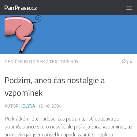
PanPrase.cz
Skip to content
DENÍČEK BLOGÍSEK
/
TEXTOVÉ HRY
4
Podzim, aneb čas nostalgie a
vzpomínek
AUTOR
HOLYNA
·
12. 10. 2004
Po krátkém létě nadešel čas podzimu, listí opadává ze
stromů, slunce skoro nesvítí, ale prší a já začal vzpomínat, už
ani nevím jak jsem přišel k nápadu zahrát si nějakou