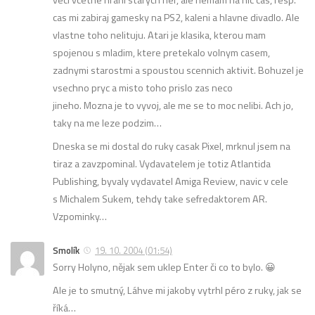
cas mi zabiraj gamesky na PS2, kaleni a hlavne divadlo. Ale
vlastne toho nelituju. Atari je klasika, kterou mam
spojenou s mladim, ktere pretekalo volnym casem,
zadnymi starostmi a spoustou scennich aktivit. Bohuzel je
vsechno pryc a misto toho prislo zas neco
jineho. Mozna je to vyvoj, ale me se to moc nelibi. Ach jo,
taky na me leze podzim…
Dneska se mi dostal do ruky casak Pixel, mrknul jsem na
tiraz a zavzpominal. Vydavatelem je totiz Atlantida
Publishing, byvaly vydavatel Amiga Review, navic v cele
s Michalem Sukem, tehdy take sefredaktorem AR.
Vzpominky…
Smolík
19. 10. 2004 (01:54)
Sorry Holyno, nějak sem uklep Enter či co to bylo. 😀
Ale je to smutný, Láhve mi jakoby vytrhl péro z ruky, jak se
říká…