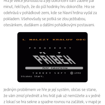
Hra je velice jednoduchá a její dokončení vám zabere pár
minut, řekl bych, že do půl hodinky hru dokončíte. Hra se
odehrává v pohádkové zemi, kde se hlavní hrdina vydal za
pokladem. Všehovšudy se potká se zlou ježibabou,
otesánkem, dudákem a dalšími pohádkovými postavami.
Jediným problémem ve hře je její systém, občas se stane,
že vám zmizí předmět a hru hrát pak už nemůžete a v jedné
z lokací se hra sekne a spadne rovnou na začátek, v mapě je