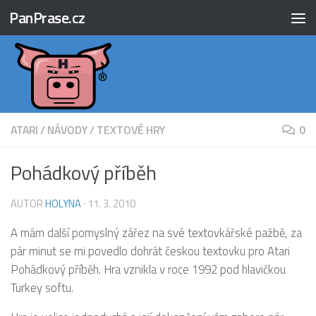
PanPrase.cz
Skip to content
ATARI
/
NÁVODY
/
TEXTOVÉ HRY
0
Pohádkový příběh
AUTOR
HOLYNA
·
11. 3. 2010
A mám další pomyslný zářez na své textovkářské pažbě, za
pár minut se mi povedlo dohrát českou textovku pro Atari
Pohádkový příběh. Hra vznikla v roce 1992 pod hlavičkou
Turkey softu.