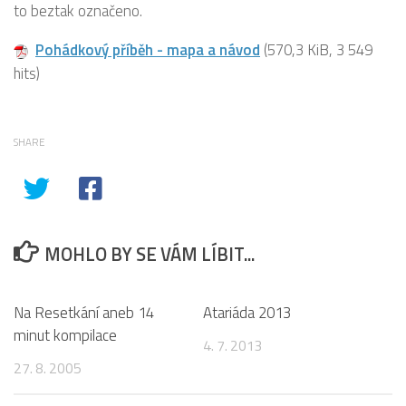
to beztak označeno.
Pohádkový příběh - mapa a návod
(570,3 KiB, 3 549
hits)
SHARE
MOHLO BY SE VÁM LÍBIT...
14
1
Na Resetkání aneb 14
Atariáda 2013
minut kompilace
4. 7. 2013
27. 8. 2005