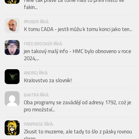
Hele tak právě za tohle máš to první místo ve
fakin...
PROBER ŘÍKÁ:
K tomu CADA - jestli můžu k tomu konci jako ten...
FRED BROOKER ŘÍKÁ:
jen takový malý info - HMC bylo obnoveno v roce
2024,...
ANDREJ ŘÍKÁ:
Kralovstvo za slovnik!
BAKTRA ŘÍKÁ:
Oba programy se zavádějí od adresy 1792, což je
pro množství...
PANPRASE ŘÍKÁ:
Zkusit to muzeme, ale tady to šlo z pásky rovnou
skrze...