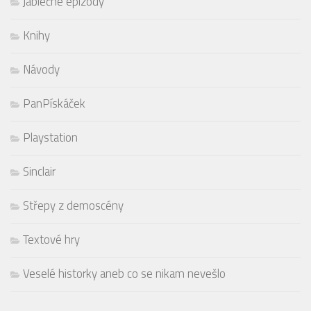
Jablečné epizody
Knihy
Návody
PanPískáček
Playstation
Sinclair
Střepy z demoscény
Textové hry
Veselé historky aneb co se nikam nevešlo