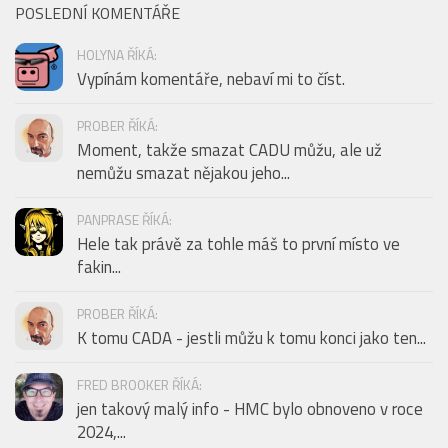
POSLEDNÍ KOMENTÁŘE
HOLYNA ŘÍKÁ:
Vypínám komentáře, nebaví mi to číst.
PROBER ŘÍKÁ:
Moment, takže smazat CADU můžu, ale už
nemůžu smazat nějakou jeho...
PANPRASE ŘÍKÁ:
Hele tak právě za tohle máš to první místo ve
fakin...
PROBER ŘÍKÁ:
K tomu CADA - jestli můžu k tomu konci jako ten...
FRED BROOKER ŘÍKÁ:
jen takový malý info - HMC bylo obnoveno v roce
2024,...