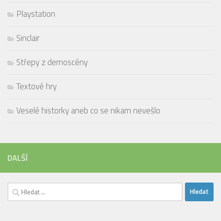
Playstation
Sinclair
Střepy z demoscény
Textové hry
Veselé historky aneb co se nikam nevešlo
DALŠÍ
Vyhledávání