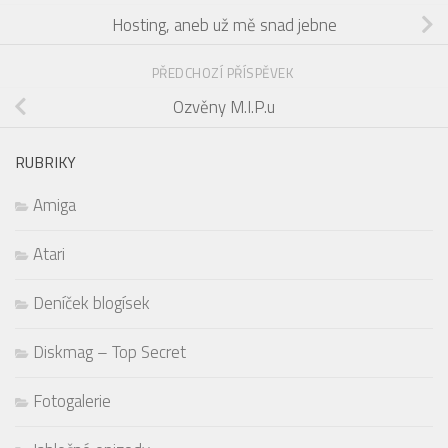
Hosting, aneb už mě snad jebne
PŘEDCHOZÍ PŘÍSPĚVEK
Ozvěny M.I.P.u
RUBRIKY
Amiga
Atari
Deníček blogísek
Diskmag – Top Secret
Fotogalerie