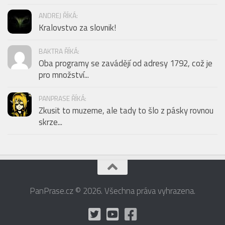
ANDREJ ŘÍKÁ:
Kralovstvo za slovnik!
BAKTRA ŘÍKÁ:
Oba programy se zavádějí od adresy 1792, což je
pro množství...
PANPRASE ŘÍKÁ:
Zkusit to muzeme, ale tady to šlo z pásky rovnou
skrze...
PanPrase.cz © 2026. Všechna práva vyhrazena.