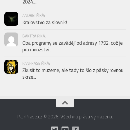
2024,...
ANDREJ ŘÍKÁ:
Kralovstvo za slovnik!
BAKTRA ŘÍKÁ:
Oba programy se zavádějí od adresy 1792, což je
pro množství...
PANPRASE ŘÍKÁ:
Zkusit to muzeme, ale tady to šlo z pásky rovnou
skrze...
PanPrase.cz © 2026. Všechna práva vyhrazena.