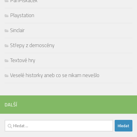
PanPískáček
Playstation
Sinclair
Střepy z demoscény
Textové hry
Veselé historky aneb co se nikam nevešlo
DALŠÍ
Vyhledávání