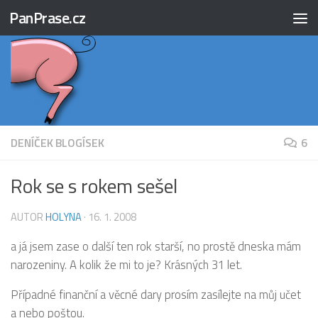
PanPrase.cz
Skip to content
DENÍČEK BLOGÍSEK
6
Rok se s rokem sešel
AUTOR
HOLYNA
·
16. 1. 2008
a já jsem zase o další ten rok starší, no prostě dneska mám
narozeniny. A kolik že mi to je? Krásných 31 let.
Případné finanční a věcné dary prosím zasílejte na můj učet
a nebo poštou.