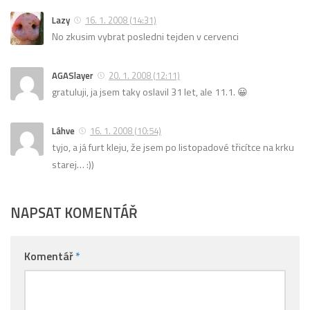
Lazy
16. 1. 2008 (14:31)
No zkusim vybrat posledni tejden v cervenci
AGASlayer
20. 1. 2008 (12:11)
gratuluji, ja jsem taky oslavil 31 let, ale 11.1. 😀
Láhve
16. 1. 2008 (10:54)
tyjo, a já furt kleju, že jsem po listopadové třicítce na krku
starej… :))
NAPSAT KOMENTÁŘ
Komentář
*