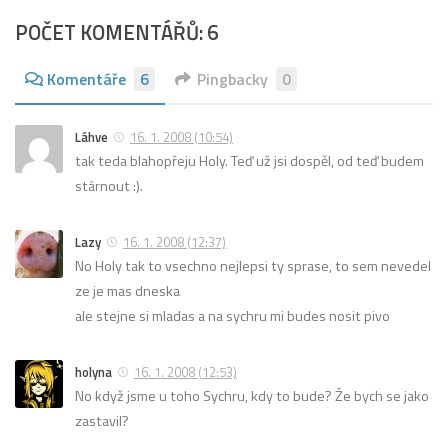
POČET KOMENTÁŘŮ: 6
Komentáře
6
Pingbacky
0
Láhve
16. 1. 2008 (10:54)
tak teda blahopřeju Holy. Teď už jsi dospěl, od teď budem
stárnout :).
Lazy
16. 1. 2008 (12:37)
No Holy tak to vsechno nejlepsi ty sprase, to sem nevedel
ze je mas dneska
ale stejne si mladas a na sychru mi budes nosit pivo
holyna
16. 1. 2008 (12:53)
No když jsme u toho Sychru, kdy to bude? Že bych se jako
zastavil?