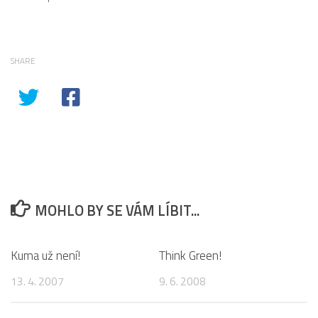
SHARE
MOHLO BY SE VÁM LÍBIT...
1
1
Kuma už není!
Think Green!
13. 4. 2007
9. 6. 2008