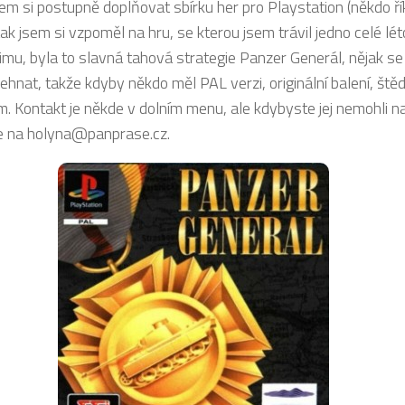
sem si postupně doplňovat sbírku her pro Playstation (někdo ří
ak jsem si vzpoměl na hru, se kterou jsem trávil jedno celé lét
mu, byla to slavná tahová strategie Panzer Generál, nějak se 
ehnat, takže kdyby někdo měl PAL verzi, originální balení, ště
. Kontakt je někde v dolním menu, ale kdybyste jej nemohli naj
te na holyna@panprase.cz.