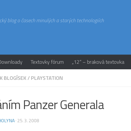
cký blog o časech minulých a starých technologiích
Downloady
Textovky fórum
„12“ – braková textovka
K BLOGÍSEK
/
PLAYSTATION
ním Panzer Generala
HOLYNA
·
25. 3. 2008