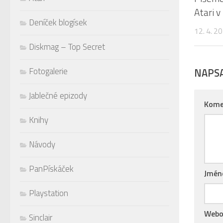
Atari v
Deníček blogísek
12. 4. 2
Diskmag – Top Secret
Fotogalerie
NAPS
Jablečné epizody
Kome
Knihy
Návody
PanPískáček
Jmé
Playstation
Webo
Sinclair