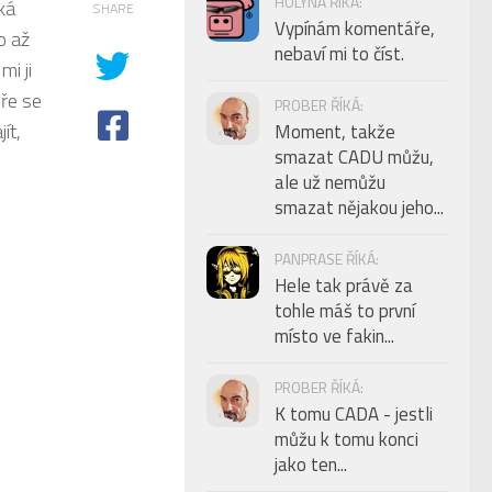
HOLYNA ŘÍKÁ:
ká
SHARE
Vypínám komentáře,
o až
nebaví mi to číst.
mi ji
dře se
PROBER ŘÍKÁ:
ít,
Moment, takže
smazat CADU můžu,
ale už nemůžu
smazat nějakou jeho...
PANPRASE ŘÍKÁ:
Hele tak právě za
tohle máš to první
místo ve fakin...
PROBER ŘÍKÁ:
K tomu CADA - jestli
můžu k tomu konci
jako ten...