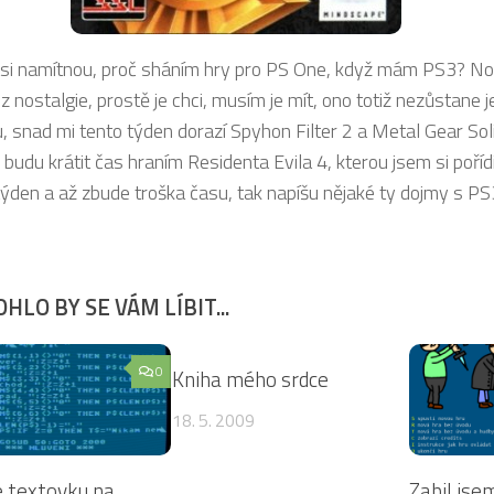
si namítnou, proč sháním hry pro PS One, když mám PS3? No,
z nostalgie, prostě je chci, musím je mít, ono totiž nezůstane j
, snad mi tento týden dorazí Spyhon Filter 2 a Metal Gear Soli
 budu krátit čas hraním Residenta Evila 4, kterou jsem si pořídi
týden a až zbude troška času, tak napíšu nějaké ty dojmy s PS
HLO BY SE VÁM LÍBIT...
0
3
Kniha mého srdce
18. 5. 2009
 textovku na
Zabil jse