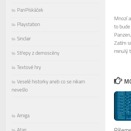
PanPískáček
Mnozí a
Playstation
to bude 
Panzeru
Sinclair
Zatím si
minulý 
Střepy z demoscény
Textové hry
MO
Veselé historky aneb co se nikam
nevešlo
Amiga
Píšeme
Atari