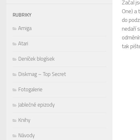
Začal j
One) a t
RUBRIKY
do podzi
Amiga
nedaří s
odměním
Atari
tak piš
Deníček blogísek
Diskmag – Top Secret
Fotogalerie
Jablečné epizody
Knihy
Návody