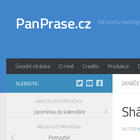
Skip to content
PanPrase.cz
tak trochu nostalgi
Úvodní stránka
O mně
Credits
Produkce
DENÍČE
SLEDUJTE:
NÁSLEDUJÍCÍ PŘÍSPĚVEK
Shá
Upomínka do kalendáře
PŘEDCHOZÍ PŘÍSPĚVEK
AUTOR
Pomozte!