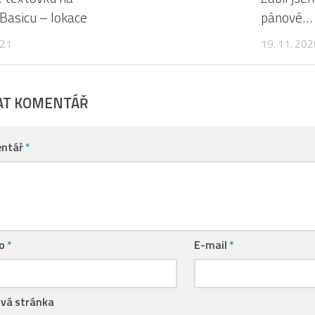
 Basicu – lokace
pánové…
021
19. 11. 202
AT KOMENTÁŘ
ntář
*
no
*
E-mail
*
vá stránka