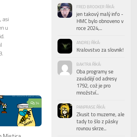
FRED BROOKER ŘÍKÁ:
jen takový malý info -
 asi
HMC bylo obnoveno v
en u
roce 2024,...
d.
ANDREJ ŘÍKÁ:
l
Kralovstvo za slovnik!
3.
BAKTRA ŘÍKÁ:
Oba programy se
zavádějí od adresy
1792, což je pro
množství...
34
PANPRASE ŘÍKÁ:
Zkusit to muzeme, ale
tady to šlo z pásky
rovnou skrze...
m Mistica,