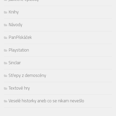
Knihy
Návody
PanPískáček
Playstation
Sinclair
Střepy z demoscény
Textové hry
Veselé historky aneb co se nikam nevešlo