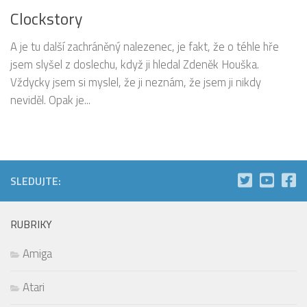
Clockstory
A je tu další zachráněný nalezenec, je fakt, že o téhle hře
jsem slyšel z doslechu, když ji hledal Zdeněk Houška.
Vždycky jsem si myslel, že ji neznám, že jsem ji nikdy
neviděl. Opak je...
SLEDUJTE:
RUBRIKY
Amiga
Atari