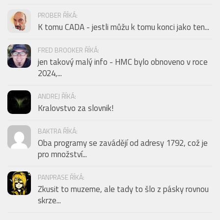
PROBER ŘÍKÁ:
K tomu CADA - jestli můžu k tomu konci jako ten...
FRED BROOKER ŘÍKÁ:
jen takový malý info - HMC bylo obnoveno v roce
2024,...
ANDREJ ŘÍKÁ:
Kralovstvo za slovnik!
BAKTRA ŘÍKÁ:
Oba programy se zavádějí od adresy 1792, což je
pro množství...
PANPRASE ŘÍKÁ:
Zkusit to muzeme, ale tady to šlo z pásky rovnou
skrze...