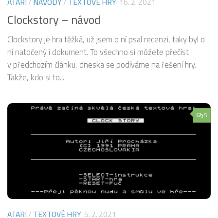
ATARI
/
NÁVODY
/
TEXTOVÉ HRY
16. 2. 2021
Clockstory – návod
Clockstory je hra těžká, už jsem o ní psal recenzi, taky byl o
ní natočený i dokument. To všechno si můžete přečíst
v předchozím článku, dneska se podíváme na řešení hry.
Takže, kdo si to...
5
ATARI
/
TEXTOVÉ HRY
5. 2. 2021