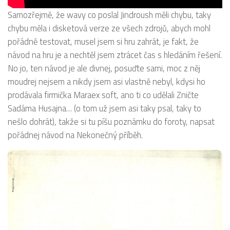
Samozřejmě, že wavy co poslal Jindroush měli chybu, taky
chybu měla i disketová verze ze všech zdrojů, abych mohl
pořádně testovat, musel jsem si hru zahrát, je fakt, že
návod na hru je a nechtěl jsem ztrácet čas s hledáním řešení.
No jo, ten návod je ale divnej, posuďte sami, moc z něj
moudrej nejsem a nikdy jsem asi vlastně nebyl, kdysi ho
prodávala firmička Maraex soft, ano ti co udělali Zničte
Sadáma Husajna… (o tom už jsem asi taky psal, taky to
nešlo dohrát), takže si tu píšu poznámku do foroty, napsat
pořádnej návod na Nekonečný příběh.