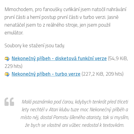
Mimochodem, pro fanoušky cvrlikání jsem natočil nahrávání
první části a herní postup první části v turbo verzi. Jasně
nenatáčel jsem to z reálného stroje, jen jsem použil
emulátor.
Soubory ke stažení jsou tady.
Nekonečný příbeh - disketová funkční verze
(54,9 KiB,
229 hits)
Nekonečný příbeh - turbo verze
(227,2 KiB, 209 hits)
Malá poznámka pod čarou, kdybych tenkrát před třiceti
lety nechtěl v Atari klubu tuze moc Nekonečný příběh a
místo něj, dostal Pomstu šíleného ataristy, tak si myslím,
že bych se vlastně ani vůbec nedostal k textovkám.