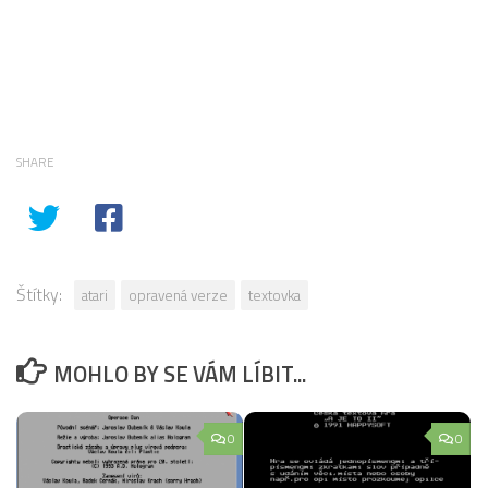
SHARE
Štítky:
atari
opravená verze
textovka
MOHLO BY SE VÁM LÍBIT...
0
0