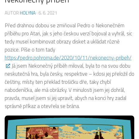
AUTOR
HOLYNA
·
6. 6. 2021
Před drahnou dobou se zmiňoval Pedro o Nekonečném
příběhu pro Atari, jak s jeho českou verzí bojoval a vyhrál, sic
tedy musel kombinovat obrazy disket a ukládat různě
pozice. Píše o tom tady
https://pedro.pohroma.de/2020/10/11/nekonecny-pribeh/
. Já jsem Nekonečný příběh miloval, byla to na svou dobu
neskutečná hra, byla česky, respektive – kdosi jej přeložil do
češtiny, místy ten překlad trošičku dře, taky chybí
nabodeníčka, ale má obrázky. V minulosti jsem jej dohrál,
pravda, musel jsem si jej upravit, abych na konci hry zadal
správně příkaz a otevřela se brána.