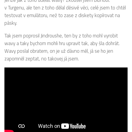
v Turgenu, ale ten z toho dělal děsivé věci, celé jsem to chtěl
testovat v emulátoru, než to zase z diskety kopírovat na
pásky.
Tak jsem poprosil Jindroushe, ten by z toho mohl vyrobit
wavy a taky bychom mohli hru upravit tak, aby šla dohrát.
Wavy poslal obratem, on je už dávno měl, já se ho jen
zapomněl zeptat, no takovej já jsem.