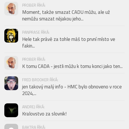
PROBER ŘÍKÁ:
Moment, takže smazat CADU můžu, ale už
nemůžu smazat nějakou jeho...
PANPRASE ŘÍKÁ:
Hele tak právě za tohle máš to první místo ve
fakin...
PROBER ŘÍKÁ:
K tomu CADA - jestli můžu k tomu konci jako ten...
FRED BROOKER ŘÍKÁ:
jen takový malý info - HMC bylo obnoveno v roce
2024,...
ANDREJ ŘÍKÁ:
Kralovstvo za slovnik!
BAKTRA ŘÍKÁ: