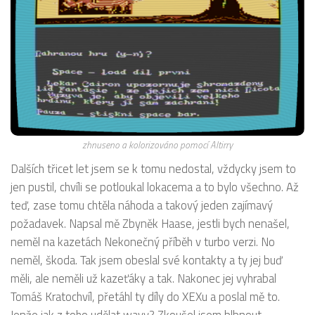
zhnuseno a kolorizováno pomocí Altirry
Dalších třicet let jsem se k tomu nedostal, vždycky jsem to
jen pustil, chvíli se potloukal lokacema a to bylo všechno. Až
teď, zase tomu chtěla náhoda a takový jeden zajímavý
požadavek. Napsal mě Zbyněk Haase, jestli bych nenašel,
neměl na kazetách Nekonečný příběh v turbo verzi. No
neměl, škoda. Tak jsem obeslal své kontakty a ty jej buď
měli, ale neměli už kazeťáky a tak. Nakonec jej vyhrabal
Tomáš Kratochvíl, přetáhl ty díly do XEXu a poslal mě to.
Jenže jak z toho udělat wavy? Zkoušel jsem blbnout